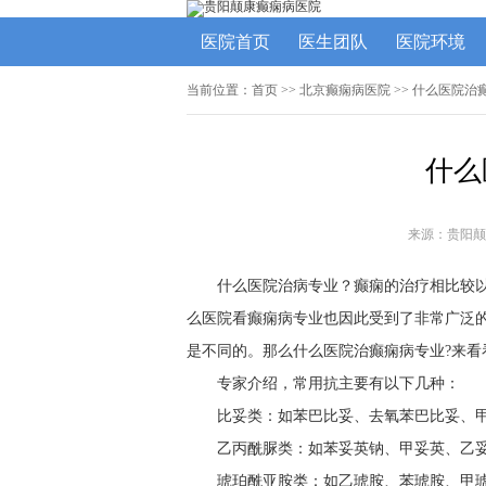
医院首页
医生团队
医院环境
当前位置：
首页
>>
北京癫痫病医院
>> 什么医院治
什么
来源：贵阳颠
什么医院治病专业？癫痫的治疗相比较
么医院看癫痫病专业也因此受到了非常广泛
是不同的。那么什么医院治癫痫病专业?来看
专家介绍，常用抗主要有以下几种：
比妥类：如苯巴比妥、去氧苯巴比妥、
乙丙酰脲类：如苯妥英钠、甲妥英、乙
琥珀酰亚胺类：如乙琥胺、苯琥胺、甲