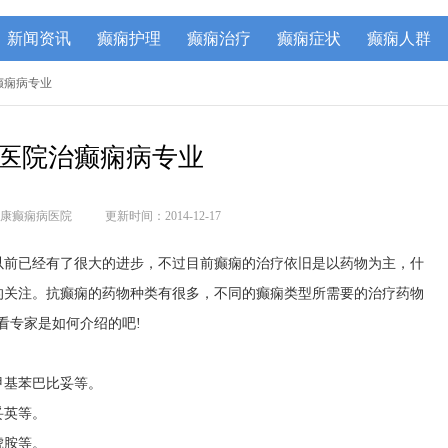
新闻资讯
癫痫护理
癫痫治疗
癫痫症状
癫痫人群
癫痫病专业
医院治癫痫病专业
康癫痫病医院
更新时间：2014-12-17
以前已经有了很大的进步，不过目前癫痫的治疗依旧是以药物为主，什
的关注。抗癫痫的药物种类有很多，不同的癫痫类型所需要的治疗药物
看专家是如何介绍的吧!
甲基苯巴比妥等。
妥英等。
琥胺等。