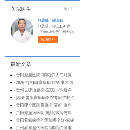
医院医生
更多》
张恩强 门诊主任
张恩强 门诊主任47岁，
1999年毕业于兰州大学(
预约挂号
最新文章
贵阳癫痫医院[哪家好]人们对癫
痫的认识会出现哪些误区?
2026年|贵阳[癫痫病医院]排名-复
杂癫痫的早期症状是什么?
贵州去哪治癫痫-医院排行榜[详
细排名]癫痫对孩子有哪些影响?
揭秘!贵阳癫痫病医院专家讲解治
疗癫痫的有效方法有哪些?
贵阳哪个医院看癫痫[更好]癫痫
大发作有哪些症状?
贵阳癫痫病医院[地址]癫痫与年
龄有关吗?
贵阳看癫痫病的医院哪个好-癫痫
病发能强行喂药吗?
贵州看癫痫的医院[哪家好]脑电