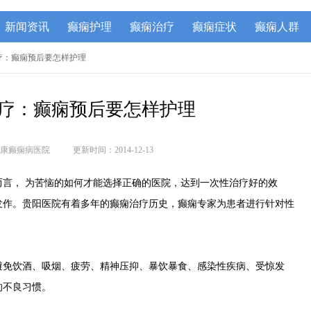
新闻资讯
癫痫护理
癫痫治疗
癫痫症状
癫痫人群
治疗：癫痫预后要怎样护理
疗：癫痫预后要怎样护理
康癫痫病医院
更新时间：2014-12-13
而言， 为苦恼的如何才能选择正确的医院，达到一次性治疗好的效
发作。贵阳医院有着多年的癫痫治疗历史，癫痫专家为患者进行针对性
避免饮酒、吸烟、疲劳、精神压抑、暴饮暴食、感染性疾病、受惊发
的不良习惯。