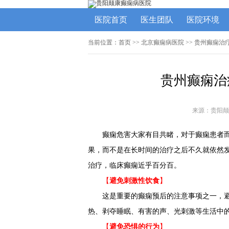
医院首页
医生团队
医院环境
当前位置：
首页
>>
北京癫痫病医院
>> 贵州癫痫
贵州癫痫治
来源：贵阳颠
癫痫危害大家有目共睹，对于癫痫患者
果，而不是在长时间的治疗之后不久就依然
治疗，临床癫痫近乎百分百。
【
避免刺激性饮食
】
这是重要的癫痫预后的注意事项之一，
热、剥夺睡眠、有害的声、光刺激等生活中
【
避免恐惧的行为
】