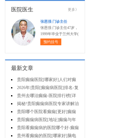
医院医生
更多》
张恩强 门诊主任
张恩强 门诊主任47岁，
1999年毕业于兰州大学(
预约挂号
最新文章
贵阳癫痫医院[哪家好]人们对癫
痫的认识会出现哪些误区?
2026年|贵阳[癫痫病医院]排名-复
杂癫痫的早期症状是什么?
贵州去哪治癫痫-医院排行榜[详
细排名]癫痫对孩子有哪些影响?
揭秘!贵阳癫痫病医院专家讲解治
疗癫痫的有效方法有哪些?
贵阳哪个医院看癫痫[更好]癫痫
大发作有哪些症状?
贵阳癫痫病医院[地址]癫痫与年
龄有关吗?
贵阳看癫痫病的医院哪个好-癫痫
病发能强行喂药吗?
贵州看癫痫的医院[哪家好]脑电