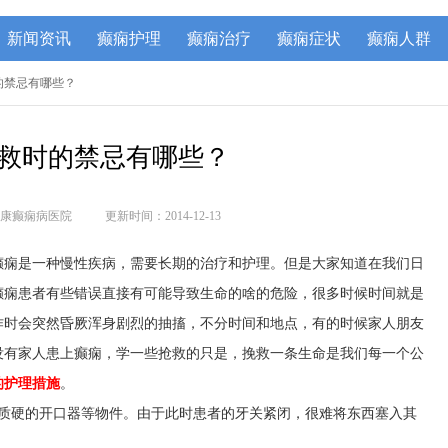
新闻资讯
癫痫护理
癫痫治疗
癫痫症状
癫痫人群
的禁忌有哪些？
救时的禁忌有哪些？
康癫痫病医院
更新时间：2014-12-13
癫痫是一种慢性疾病，需要长期的治疗和护理。但是大家知道在我们日
癫痫患者有些错误直接有可能导致生命的啥的危险，很多时候时间就是
作时会突然昏厥浑身剧烈的抽搐，不分时间和地点，有的时候家人朋友
没有家人患上癫痫，学一些抢救的只是，挽救一条生命是我们每一个公
的护理措施
。
是质硬的开口器等物件。由于此时患者的牙关紧闭，很难将东西塞入其