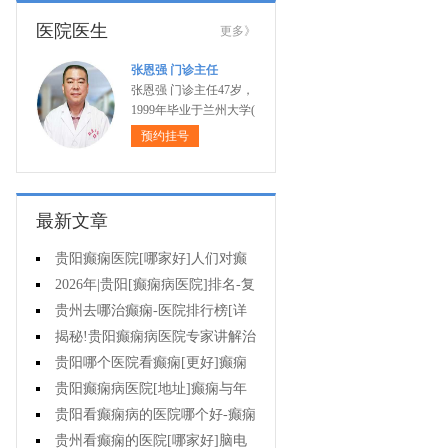
医院医生
更多》
张恩强 门诊主任
张恩强 门诊主任47岁，
1999年毕业于兰州大学(
预约挂号
最新文章
贵阳癫痫医院[哪家好]人们对癫
痫的认识会出现哪些误区?
2026年|贵阳[癫痫病医院]排名-复
杂癫痫的早期症状是什么?
贵州去哪治癫痫-医院排行榜[详
细排名]癫痫对孩子有哪些影响?
揭秘!贵阳癫痫病医院专家讲解治
疗癫痫的有效方法有哪些?
贵阳哪个医院看癫痫[更好]癫痫
大发作有哪些症状?
贵阳癫痫病医院[地址]癫痫与年
龄有关吗?
贵阳看癫痫病的医院哪个好-癫痫
病发能强行喂药吗?
贵州看癫痫的医院[哪家好]脑电