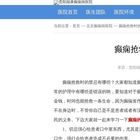
医院首页
医生团队
医院环境
当前位置：
首页
>>
北京癫痫病医院
>> 癫痫抢救时
癫痫抢
来源：贵阳颠
癫痫抢救时的禁忌有哪些？大家都知道
常的护理中有哪些是错误的呐，要知道对于
金钱，时间也能抢救一条生命，因为癫痫发
不在身边时，不管你自己是不是患者或者有
民的义务。下边大家就一起来学习一下
癫痫
1、切忌强心给患者口中塞东西，尤其
口中，强行会给患者造成不必要的伤害。