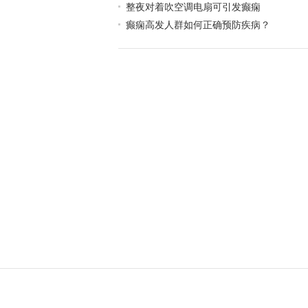
整夜对着吹空调电扇可引发癫痫
癫痫高发人群如何正确预防疾病？