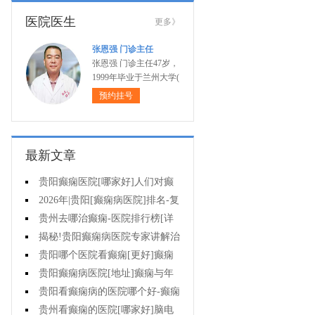
医院医生
更多》
张恩强 门诊主任
张恩强 门诊主任47岁，
1999年毕业于兰州大学(
预约挂号
最新文章
贵阳癫痫医院[哪家好]人们对癫
痫的认识会出现哪些误区?
2026年|贵阳[癫痫病医院]排名-复
杂癫痫的早期症状是什么?
贵州去哪治癫痫-医院排行榜[详
细排名]癫痫对孩子有哪些影响?
揭秘!贵阳癫痫病医院专家讲解治
疗癫痫的有效方法有哪些?
贵阳哪个医院看癫痫[更好]癫痫
大发作有哪些症状?
贵阳癫痫病医院[地址]癫痫与年
龄有关吗?
贵阳看癫痫病的医院哪个好-癫痫
病发能强行喂药吗?
贵州看癫痫的医院[哪家好]脑电