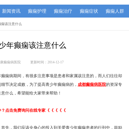
新闻资讯
癫痫护理
癫痫治疗
癫痫症状
癫痫人群
癫痫该注意什么
少年癫痫该注意什么
康癫痫病医院
更新时间：2014-12-17
年癫痫病期间，有很多注意事项是患者和家属该注意的，而人们往往却
说细节决定成败，为了提高青少年癫痫病的，
成都癫痫病医院
的资深专
注意什么，希望能给大家带来帮助！
少？点击免费询问在线专家《《《《
《
，首先，我们应该全身心的投入到关爱青少年癫痫患者的行列中，鼓励