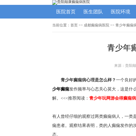
医院首页
医生团队
医院环境
当前位置：
首页
>>
成都癫痫病医院
>> 青少年癫痫
青少年
来源：贵阳颠
青少年癫痫病心理是怎么样？
一个良好
少年癫痫
发作频率与心态关心莫大，这是什
解。<<<推荐阅读：
青少年玩网游会得癫痫病
有人曾经仔细的观察过两类癫痫病人，一类
痫患者。观察结果表明，类的人癫痫发作的次
态。