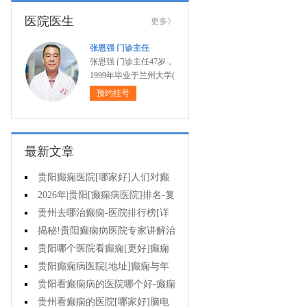
医院医生
更多》
张恩强 门诊主任
张恩强 门诊主任47岁，
1999年毕业于兰州大学(
预约挂号
最新文章
贵阳癫痫医院[哪家好]人们对癫
痫的认识会出现哪些误区?
2026年|贵阳[癫痫病医院]排名-复
杂癫痫的早期症状是什么?
贵州去哪治癫痫-医院排行榜[详
细排名]癫痫对孩子有哪些影响?
揭秘!贵阳癫痫病医院专家讲解治
疗癫痫的有效方法有哪些?
贵阳哪个医院看癫痫[更好]癫痫
大发作有哪些症状?
贵阳癫痫病医院[地址]癫痫与年
龄有关吗?
贵阳看癫痫病的医院哪个好-癫痫
病发能强行喂药吗?
贵州看癫痫的医院[哪家好]脑电