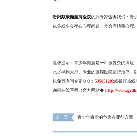
贵阳颠康癫痫病医院
的刘专家告诉我们：青
或多或少会存在心理问题，常会有绝望心理
青
温馨提示：青少年癫痫是一种很复杂的病症
此尽早到大型、专业的癫痫医院进行治疗，
线免费询问专家ＱＱ：
535051202
或拨打热线
询问在线医师（官方网站◆
http://www.gydk
上一页
青少年癫痫的危害在哪些方面