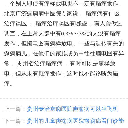
，个别人即使有痫样放电也不一定有癫痫发作。
北京广济癫痫病中
医院
专家说，
癫痫病有什么
治疗误区
，
癫痫治疗误区有哪些
，有人曾做过
调查，在正常人群中有0.3%～3%的人没有癫痫
发作，但脑电图有痫样放电。一些与遗传有关的
癫痫病儿，在他们的家族成员中往往脑电图有异
常，
贵州省治疗癫痫病
，有时可以是痫样放
电，但从未有癫痫发作，这时也不能诊断为癫
痫。
上一篇：
贵州专治癫痫医院癫痫病可以坐飞机
吗？
下一篇：
贵州的儿童癫痫病医院癫痫病看门诊能