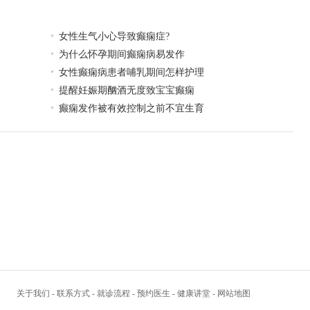
女性生气小心导致癫痫症?
为什么怀孕期间癫痫病易发作
女性癫痫病患者哺乳期间怎样护理
提醒妊娠期酗酒无度致宝宝癫痫
癫痫发作被有效控制之前不宜生育
关于我们
-
联系方式
-
就诊流程
-
预约医生
-
健康讲堂
-
网站地图