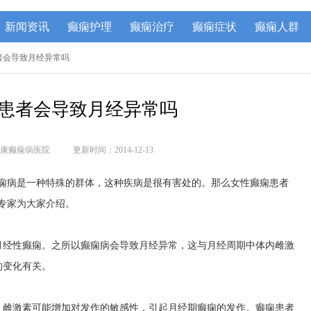
新闻资讯
癫痫护理
癫痫治疗
癫痫症状
癫痫人群
患者会导致月经异常吗
患者会导致月经异常吗
康癫痫病医院
更新时间：2014-12-13
癫痫病是一种特殊的群体，这种疾病是很有害处的。那么女性癫痫患者
专家为大家介绍。
月经性癫痫。之所以癫痫病会导致月经异常，这与月经周期中体内雌激
的变化有关。
，雌激素可能增加对发作的敏感性，引起月经期癫痫的发作。癫痫患者