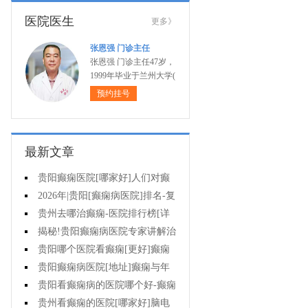
医院医生
更多》
张恩强 门诊主任
张恩强 门诊主任47岁，
1999年毕业于兰州大学(
预约挂号
最新文章
贵阳癫痫医院[哪家好]人们对癫
痫的认识会出现哪些误区?
2026年|贵阳[癫痫病医院]排名-复
杂癫痫的早期症状是什么?
贵州去哪治癫痫-医院排行榜[详
细排名]癫痫对孩子有哪些影响?
揭秘!贵阳癫痫病医院专家讲解治
疗癫痫的有效方法有哪些?
贵阳哪个医院看癫痫[更好]癫痫
大发作有哪些症状?
贵阳癫痫病医院[地址]癫痫与年
龄有关吗?
贵阳看癫痫病的医院哪个好-癫痫
病发能强行喂药吗?
贵州看癫痫的医院[哪家好]脑电