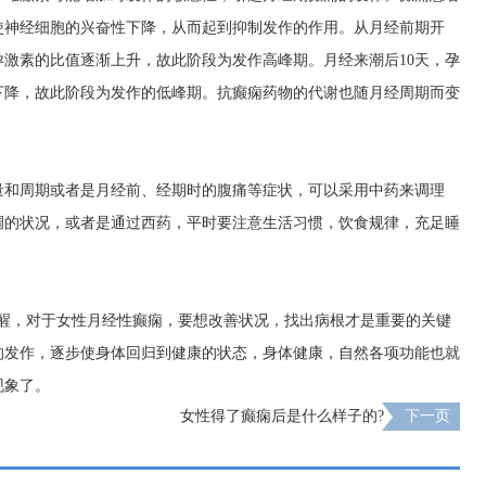
使神经细胞的兴奋性下降，从而起到抑制发作的作用。从月经前期开
激素的比值逐渐上升，故此阶段为发作高峰期。月经来潮后10天，孕
下降，故此阶段为发作的低峰期。抗癫痫药物的代谢也随月经周期而变
量和周期或者是月经前、经期时的腹痛等症状，可以采用中药来调理
调的状况，或者是通过西药，平时要注意生活习惯，饮食规律，充足睡
提醒，对于女性月经性癫痫，要想改善状况，找出病根才是重要的关键
的发作，逐步使身体回归到健康的状态，身体健康，自然各项功能也就
现象了。
女性得了癫痫后是什么样子的?
下一页