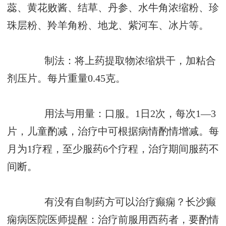
蕊、黄花败酱、结草、丹参、水牛角浓缩粉、珍
珠层粉、羚羊角粉、地龙、紫河车、冰片等。
制法：将上药提取物浓缩烘干，加粘合
剂压片。每片重量0.45克。
用法与用量：口服。1日2次，每次1—3
片，儿童酌减，治疗中可根据病情酌情增减。每
月为1疗程，至少服药6个疗程，治疗期间服药不
间断。
有没有自制药方可以治疗癫痫？长沙癫
痫病医院医师提醒：治疗前服用西药者，要酌情