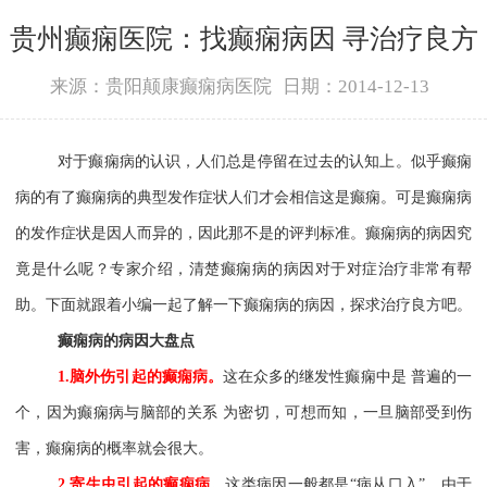
贵州癫痫医院：找癫痫病因 寻治疗良方
来源：贵阳颠康癫痫病医院
日期：2014-12-13
对于癫痫病的认识，人们总是停留在过去的认知上。似乎癫痫
病的有了癫痫病的典型发作症状人们才会相信这是癫痫。可是癫痫病
的发作症状是因人而异的，因此那不是的评判标准。癫痫病的病因究
竟是什么呢？专家介绍，清楚癫痫病的病因对于对症治疗非常有帮
助。下面就跟着小编一起了解一下癫痫病的病因，探求治疗良方吧。
癫痫病的病因大盘点
1.
脑外伤引起的癫痫病。
这在众多的继发性癫痫中是 普遍的一
个，因为癫痫病与脑部的关系 为密切，可想而知，一旦脑部受到伤
害，癫痫病的概率就会很大。
2.
寄生虫引起的癫痫病。
这类病因一般都是“病从口入”，由于