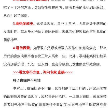
吃了不干净的东西，导致寄生虫在体内，随着血液的流动到达脑部，
从而引起了癫痫。
3.
高热发烧史。
这类原因在儿童中 为常见，儿童正处于脑部的
发育时期，其本身的抵抗力也比较弱，因此高热很容易伤害到儿童的
脑部神经。
4.
遗传因素。
如果双方父母或者双方家族中有癫痫病史，那么
后代的癫痫病概率也会比正常人高出一些。此外，孕期准妈妈们如果
没有加强护理，乱吃一些东西，也会导致胎儿发生病变导致癫痫。
>>>
看文章不方便，询问专家 直接
<<<<
得了癫痫并不可怕
事实上，癫痫病并不可怕，
80%
都是可以治疗的，建议患者在
确诊癫痫发作的原因后，应尽快开始治疗。一旦患上癫痫，家属应带
患者到当地三甲医院的癫痫进行专业治疗
;
如果当地三甲医院没有癫