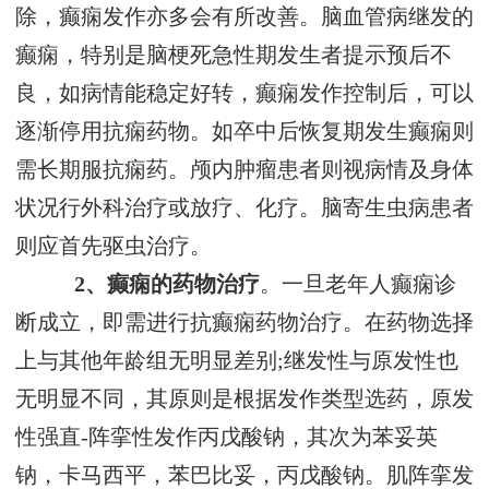
除，癫痫发作亦多会有所改善。脑血管病继发的
癫痫，特别是脑梗死急性期发生者提示预后不
良，如病情能稳定好转，癫痫发作控制后，可以
逐渐停用抗痫药物。如卒中后恢复期发生癫痫则
需长期服抗痫药。颅内肿瘤患者则视病情及身体
状况行外科治疗或放疗、化疗。脑寄生虫病患者
则应首先驱虫治疗。
2、癫痫的药物治疗
。一旦老年人癫痫诊
断成立，即需进行抗癫痫药物治疗。在药物选择
上与其他年龄组无明显差别;继发性与原发性也
无明显不同，其原则是根据发作类型选药，原发
性强直-阵挛性发作丙戊酸钠，其次为苯妥英
钠，卡马西平，苯巴比妥，丙戊酸钠。肌阵挛发