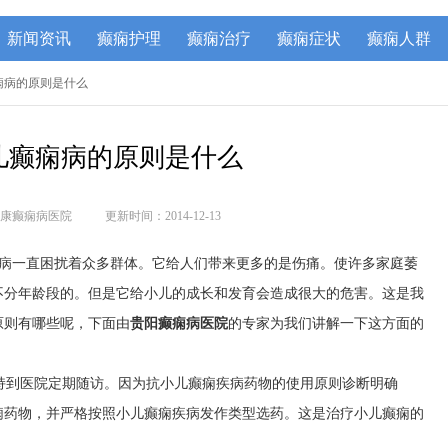
新闻资讯
癫痫护理
癫痫治疗
癫痫症状
癫痫人群
痫病的原则是什么
儿癫痫病的原则是什么
康癫痫病医院
更新时间：2014-12-13
病一直困扰着众多群体。它给人们带来更多的是伤痛。使许多家庭萎
不分年龄段的。但是它给小儿的成长和发育会造成很大的危害。这是我
原则有哪些呢，下面由
贵阳癫痫病医院
的专家为我们讲解一下这方面的
到医院定期随访。因为抗小儿癫痫疾病药物的使用原则诊断明确
痫药物，并严格按照小儿癫痫疾病发作类型选药。这是治疗小儿癫痫的