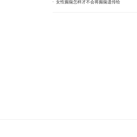
女性癫痫怎样才不会将癫痫遗传给