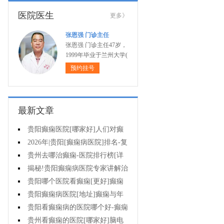
医院医生
更多》
张恩强 门诊主任
张恩强 门诊主任47岁，
1999年毕业于兰州大学(
预约挂号
最新文章
贵阳癫痫医院[哪家好]人们对癫
痫的认识会出现哪些误区?
2026年|贵阳[癫痫病医院]排名-复
杂癫痫的早期症状是什么?
贵州去哪治癫痫-医院排行榜[详
细排名]癫痫对孩子有哪些影响?
揭秘!贵阳癫痫病医院专家讲解治
疗癫痫的有效方法有哪些?
贵阳哪个医院看癫痫[更好]癫痫
大发作有哪些症状?
贵阳癫痫病医院[地址]癫痫与年
龄有关吗?
贵阳看癫痫病的医院哪个好-癫痫
病发能强行喂药吗?
贵州看癫痫的医院[哪家好]脑电