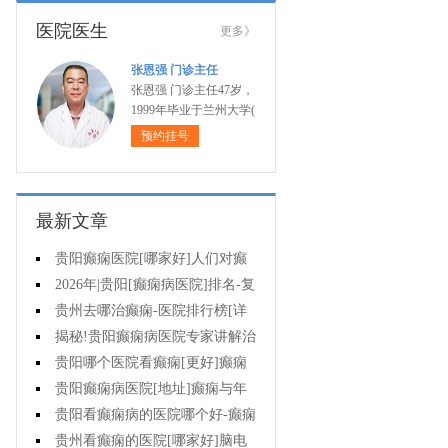
医院医生
更多》
张恩强 门诊主任
张恩强 门诊主任47岁，
1999年毕业于兰州大学(
预约挂号
最新文章
贵阳癫痫医院[哪家好]人们对癫
痫的认识会出现哪些误区?
2026年|贵阳[癫痫病医院]排名-复
杂癫痫的早期症状是什么?
贵州去哪治癫痫-医院排行榜[详
细排名]癫痫对孩子有哪些影响?
揭秘!贵阳癫痫病医院专家讲解治
疗癫痫的有效方法有哪些?
贵阳哪个医院看癫痫[更好]癫痫
大发作有哪些症状?
贵阳癫痫病医院[地址]癫痫与年
龄有关吗?
贵阳看癫痫病的医院哪个好-癫痫
病发能强行喂药吗?
贵州看癫痫的医院[哪家好]脑电