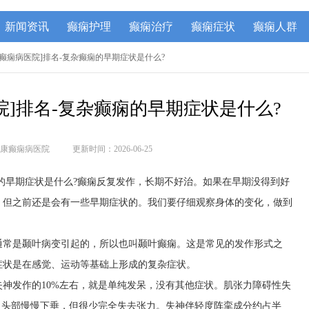
新闻资讯
癫痫护理
癫痫治疗
癫痫症状
癫痫人群
贵阳[癫痫病医院]排名-复杂癫痫的早期症状是什么?
医院]排名-复杂癫痫的早期症状是什么?
康癫痫病医院
更新时间：2026-06-25
杂癫痫的早期症状是什么?癫痫反复发作，长期不好治。如果在早期没得到好
，但之前还是会有一些早期症状的。我们要仔细观察身体的变化，做到
通常是颞叶病变引起的，所以也叫颞叶癫痫。这是常见的发作形式之
症状是在感觉、运动等基础上形成的复杂症状。
神发作的10%左右，就是单纯发呆，没有其他症状。肌张力障碍性失
，头部慢慢下垂，但很少完全失去张力。失神伴轻度阵挛成分约占半