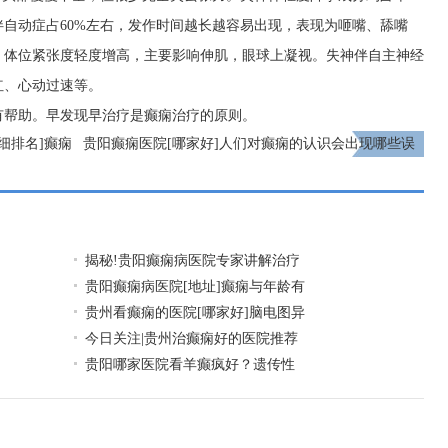
自动症占60%左右，发作时间越长越容易出现，表现为咂嘴、舔嘴
，体位紧张度轻度增高，主要影响伸肌，眼球上凝视。失神伴自主神经
红、心动过速等。
有帮助。早发现早治疗是癫痫治疗的原则。
细排名]癫痫
贵阳癫痫医院[哪家好]人们对癫痫的认识会出现哪些误
区?
下一页
揭秘!贵阳癫痫病医院专家讲解治疗
贵阳癫痫病医院[地址]癫痫与年龄有
贵州看癫痫的医院[哪家好]脑电图异
今日关注|贵州治癫痫好的医院推荐
贵阳哪家医院看羊癫疯好？遗传性