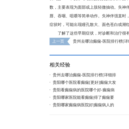
数，主要表现为面部或上肢轻微抽动。失神伴
唇、吞咽、咀嚼等简单动作。失神伴强直时
症状时，可能出现瞳孔散大、面色苍白或潮
了解了这些早期症状，对诊断和治疗很
上一页
贵州去哪治癫痫-医院排行榜[详
对孩子有哪些影响?
相关经验
贵州去哪治癫痫-医院排行榜[详细排
贵阳哪个医院看癫痫[更好]癫痫大发
贵阳看癫痫病的医院哪个好-癫痫病
贵阳哪家医院能看癫痫|得了癫痫要
贵阳哪家癫痫病医院好|癫痫病人的