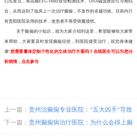
心出发点，将高频EEG-fMRI联合检测技术、DNA磁波效应引导相结
合，从而达到了临床上一次治疗癫痫，不发作的卓越功效。
目前内只
有贵阳医院采用的技术，使患者不再受病魔侵扰。
关于癫痫的小知识，就为大家介绍到这里，希望能够给大家带
来帮助，大家要及时发现癫痫症状，到医院接受治疗，祝您身体健
康!
您需要量体定制个性化的立体治疗方案吗？在线医生可以为您分
析病情，点击参与
上一篇：
贵州治癫痫专业医院：”五大凶手”导致
额叶癫痫
下一篇：
贵州癫痫病治疗医院：为什么会得上癫
痫病？