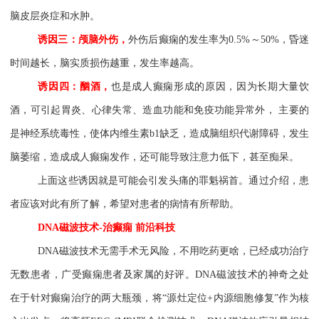
脑皮层炎症和水肿。
诱因三：颅脑外伤，
外伤后癫痫的发生率为
0.5%
～
50%
，昏迷
时间越长，脑实质损伤越重，发生率越高。
诱因四：酗酒，
也是成人癫痫形成的原因，因为长期大量饮
酒，可引起胃炎、心律失常、造血功能和免疫功能异常外， 主要的
是神经系统毒性，使体内维生素
b1
缺乏，造成脑组织代谢障碍，发生
脑萎缩，造成成人癫痫发作，还可能导致注意力低下，甚至痴呆。
上面这些诱因就是可能会引发头痛的罪魁祸首。通过介绍，患
者应该对此有所了解，希望对患者的病情有所帮助。
DNA磁波技术
-治癫痫 前沿科技
DNA磁波技术无需手术无风险，不用吃药更啥，已经成功治疗
无数患者，广受癫痫患者及家属的好评。DNA磁波技术的神奇之处
在于针对癫痫治疗的两大瓶颈，将“源灶定位+内源细胞修复”作为核