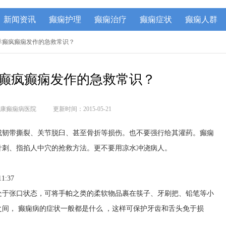
新闻资讯
癫痫护理
癫痫治疗
癫痫症状
癫痫人群
治羊癫疯癫痫发作的急救常识？
癫疯癫痫发作的急救常识？
康癫痫病医院
更新时间：2015-05-21
成韧带撕裂、关节脱臼、甚至骨折等损伤。也不要强行给其灌药。
癫痫
针刺、指掐人中穴的抢救方法。更不要用凉水冲浇病人。
1:37
处于张口状态，可将手帕之类的柔软物品裹在筷子、牙刷把、铅笔等小
之间，
癫痫病的症状一般都是什么
，这样可保护牙齿和舌头免于损