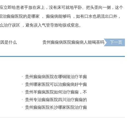
应立即给患者乎放在床上，没有床可就地平卧、把头歪向一侧，这个
阳治癫痫医院的是哪家
，
癫痫病能够吗
，如有口水也易流出口外，
么治疗误区
，避免误入气管导致呛咳或窒息。
起因是什么
贵州癫痫病医院癫痫病人能喝茶吗
下一页
贵州癫痫病医院在哪铜陵治疗羊癫
贵州哪家医院可以治癫痫病好中癫
贵州羊癫疯医院如何治疗癫痫，不
贵州专治癫痫医院四川治疗癫痫的
贵州癫痫医院长沙哪家医院治疗癫