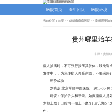
医院首页
医生团队
医院环境
当前位置：
首页
>>
成都癫痫病医院
>> 贵州哪里
贵州哪里治羊
来源：贵阳颠
病人抽搐时，不可强行按压其肢体，以免造
发作中，，为免使病人再受刺激，不要采用
评价成功
刘晓蕊 北京军颐中医
医院
2013-05-10 1
建议：
保护舌头和牙齿。如
癫痫
病人是
木棍上放于口腔内一侧上下磨牙( 后几颗牙)
伤。