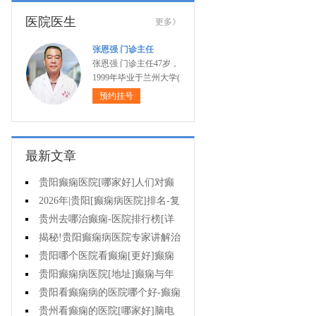
医院医生
更多》
张恩强 门诊主任
张恩强 门诊主任47岁，
1999年毕业于兰州大学(
预约挂号
最新文章
贵阳癫痫医院[哪家好]人们对癫
痫的认识会出现哪些误区?
2026年|贵阳[癫痫病医院]排名-复
杂癫痫的早期症状是什么?
贵州去哪治癫痫-医院排行榜[详
细排名]癫痫对孩子有哪些影响?
揭秘!贵阳癫痫病医院专家讲解治
疗癫痫的有效方法有哪些?
贵阳哪个医院看癫痫[更好]癫痫
大发作有哪些症状?
贵阳癫痫病医院[地址]癫痫与年
龄有关吗?
贵阳看癫痫病的医院哪个好-癫痫
病发能强行喂药吗?
贵州看癫痫的医院[哪家好]脑电