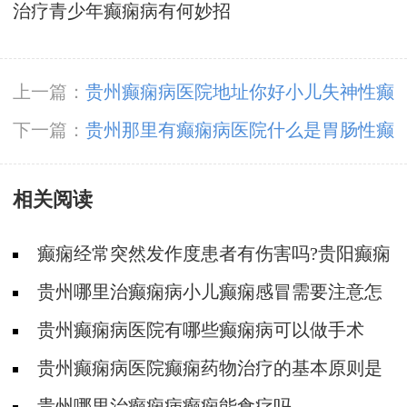
治疗青少年癫痫病有何妙招
上一篇：
贵州癫痫病医院地址你好小儿失神性癫
痫病能治疗么
下一篇：
贵州那里有癫痫病医院什么是胃肠性癫
痫,有什么临床表现,如何治疗
相关阅读
癫痫经常突然发作度患者有伤害吗?贵阳癫痫
病医院专家解答
贵州哪里治癫痫病小儿癫痫感冒需要注意怎
么用药
贵州癫痫病医院有哪些癫痫病可以做手术
吗？风险大吗？
贵州癫痫病医院癫痫药物治疗的基本原则是
什么？
贵州哪里治癫痫病癫痫能食疗吗