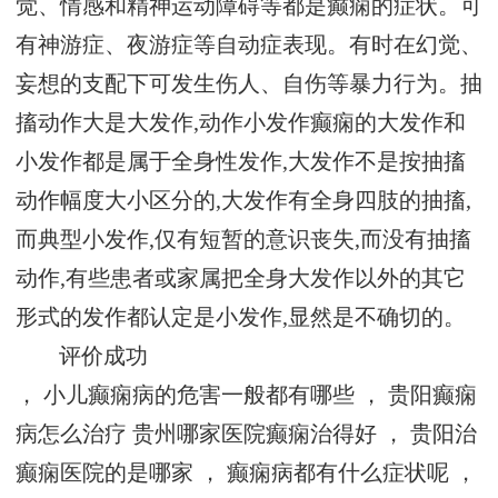
觉、情感和精神运动障碍等都是
癫痫
的症状。可
有神游症、夜游症等自动症表现。有时在幻觉、
妄想的支配下可发生伤人、自伤等暴力行为。抽
搐动作大是大发作,动作小发作
癫痫
的大发作和
小发作都是属于全身性发作,大发作不是按抽搐
动作幅度大小区分的,大发作有全身四肢的抽搐,
而典型小发作,仅有短暂的意识丧失,而没有抽搐
动作,有些患者或家属把全身大发作以外的其它
形式的发作都认定是小发作,显然是不确切的。
评价成功
，
小儿癫痫病的危害一般都有哪些
， 贵阳癫痫
病怎么治疗
贵州哪家医院癫痫治得好
，
贵阳治
癫痫医院的是哪家
，
癫痫病都有什么症状呢
，