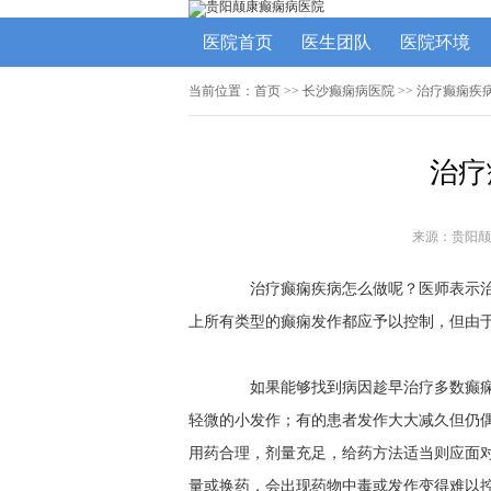
医院首页
医生团队
医院环境
当前位置：
首页
>>
长沙癫痫病医院
>> 治疗癫痫疾
治疗
来源：贵阳颠
治疗癫痫疾病怎么做呢？医师表示治
上所有类型的癫痫发作都应予以控制，但由
如果能够找到病因趁早治疗多数癫痫
轻微的小发作；有的患者发作大大减久但仍
用药合理，剂量充足，给药方法适当则应面
量或换药，会出现药物中毒或发作变得难以