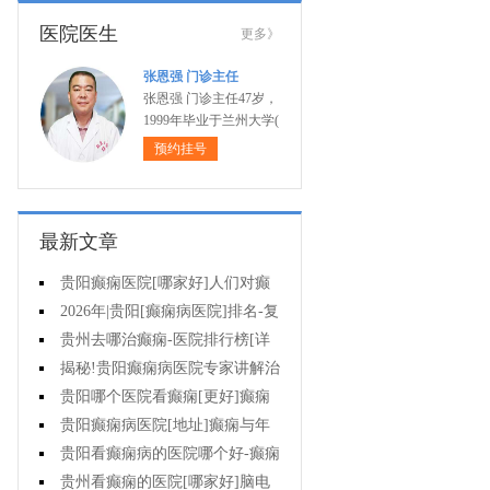
医院医生
更多》
张恩强 门诊主任
张恩强 门诊主任47岁，
1999年毕业于兰州大学(
预约挂号
最新文章
贵阳癫痫医院[哪家好]人们对癫
痫的认识会出现哪些误区?
2026年|贵阳[癫痫病医院]排名-复
杂癫痫的早期症状是什么?
贵州去哪治癫痫-医院排行榜[详
细排名]癫痫对孩子有哪些影响?
揭秘!贵阳癫痫病医院专家讲解治
疗癫痫的有效方法有哪些?
贵阳哪个医院看癫痫[更好]癫痫
大发作有哪些症状?
贵阳癫痫病医院[地址]癫痫与年
龄有关吗?
贵阳看癫痫病的医院哪个好-癫痫
病发能强行喂药吗?
贵州看癫痫的医院[哪家好]脑电