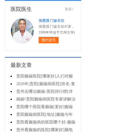
医院医生
更多》
张恩强 门诊主任
张恩强 门诊主任47岁，
1999年毕业于兰州大学(
预约挂号
最新文章
贵阳癫痫医院[哪家好]人们对癫
痫的认识会出现哪些误区?
2026年|贵阳[癫痫病医院]排名-复
杂癫痫的早期症状是什么?
贵州去哪治癫痫-医院排行榜[详
细排名]癫痫对孩子有哪些影响?
揭秘!贵阳癫痫病医院专家讲解治
疗癫痫的有效方法有哪些?
贵阳哪个医院看癫痫[更好]癫痫
大发作有哪些症状?
贵阳癫痫病医院[地址]癫痫与年
龄有关吗?
贵阳看癫痫病的医院哪个好-癫痫
病发能强行喂药吗?
贵州看癫痫的医院[哪家好]脑电