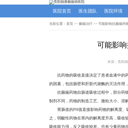
医院首页
医生团队
医院环境
当前位置：
首页
>>
癫痫治疗
>> 可能影响抗癫痫药
可能影响
来源：贵阳颠
抗药物的吸收直接决定了患者血液中的
的因素，包括肠壁和肝脏代谢酶的灭活作用，
抗癫痫药物自肠道吸收过程中，部分药
制剂不同，药物的制造工艺、微粒大小、溶
胃肠道的PH值直接影响药物的解离度
之，弱酸性药物在胃内的解离度升高，吸收
吸收能力强，反之吸收较差。也有少量药物