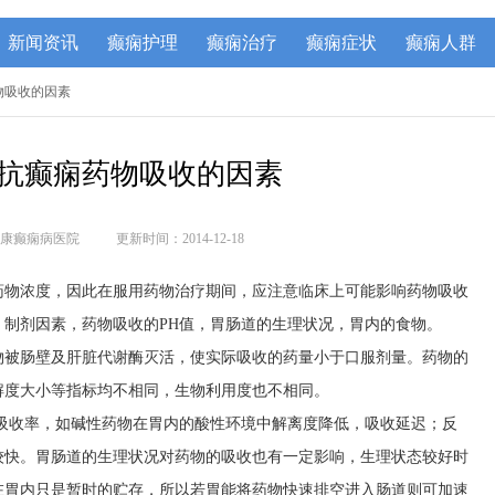
新闻资讯
癫痫护理
癫痫治疗
癫痫症状
癫痫人群
物吸收的因素
抗癫痫药物吸收的因素
康癫痫病医院
更新时间：2014-12-18
药物浓度，因此在服用药物治疗期间，应注意临床上可能影响药物吸收
制剂因素，药物吸收的PH值，胃肠道的生理状况，胃内的食物。
物被肠壁及肝脏代谢酶灭活，使实际吸收的药量小于口服剂量。药物的
解度大小等指标均不相同，生物利用度也不相同。
、吸收率，如碱性药物在胃内的酸性环境中解离度降低，吸收延迟；反
较快。胃肠道的生理状况对药物的吸收也有一定影响，生理状态较好时
在胃内只是暂时的贮存，所以若胃能将药物快速排空进入肠道则可加速