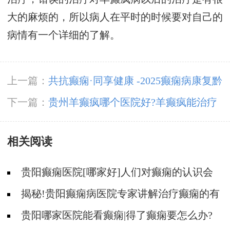
大的麻烦的，所以病人在平时的时候要对自己的
病情有一个详细的了解。
上一篇：
共抗癫痫·同享健康 -2025癫痫病康复黔
行计划即将启幕，高达万元救助等你来领！
下一篇：
贵州羊癫疯哪个医院好?羊癫疯能治疗
好吗?
相关阅读
贵阳癫痫医院[哪家好]人们对癫痫的认识会
出现哪些误区?
揭秘!贵阳癫痫病医院专家讲解治疗癫痫的有
效方法有哪些?
贵阳哪家医院能看癫痫|得了癫痫要怎么办?