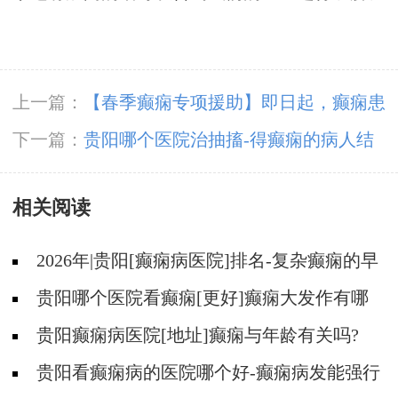
上一篇：
【春季癫痫专项援助】即日起，癫痫患
者不限户籍最高可获10000元医疗减免
下一篇：
贵阳哪个医院治抽搐-得癫痫的病人结
婚要注意哪些问题？
相关阅读
2026年|贵阳[癫痫病医院]排名-复杂癫痫的早
期症状是什么?
贵阳哪个医院看癫痫[更好]癫痫大发作有哪
些症状?
贵阳癫痫病医院[地址]癫痫与年龄有关吗?
贵阳看癫痫病的医院哪个好-癫痫病发能强行